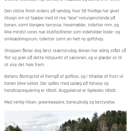
Den sidste finish ordens på søndag, hvor 58 frivillige har givet
tilsagn om at hjælpe med at rive ”løse” naturgenstande på
banen, samt klargøre terrasse, havemøbler, toiletter mm, og
ikke mindst vores nye klubfaciliteter som indeholder bade- og
omklædningsrum, toiletter samt en helt ny golfshop.
Shoppen åbner dog først skærtorsdag. Banen har aldrig stået så
flot og grøn på dette tidspunkt af sæsonen, og vi glæder os til
at vise det hele frem.
Banens åbningstid vil fremgå af golfbox, og i tilfælde af frost vil
banen blive lukket. Der spilles med oplæg på fairway og
handicapregulering er tilladt. Buggykørsel er ligeledes tilladt.
Med venlig hilsen, greenkeepere, baneudvalg og bestyrelse.