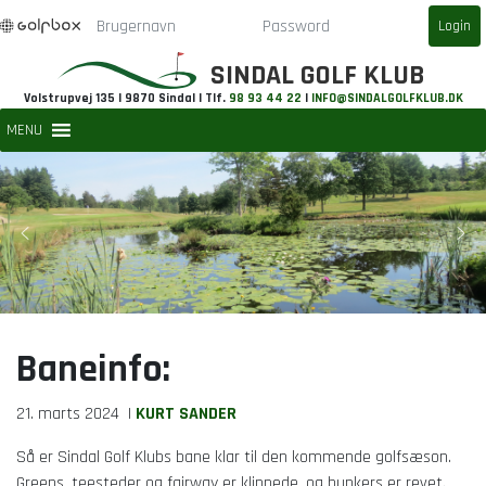
SINDAL GOLF KLUB
Volstrupvej 135 | 9870 Sindal | Tlf.
98 93 44 22
|
INFO@SINDALGOLFKLUB.DK
MENU
Baneinfo:
21. marts 2024
|
KURT SANDER
Så er Sindal Golf Klubs bane klar til den kommende golfsæson.
Greens, teesteder og fairway er klippede, og bunkers er revet.