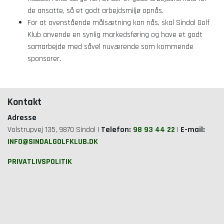
de ansatte, så et godt arbejdsmiljø opnås.
For at ovenstående målsætning kan nås, skal Sindal Golf
Klub anvende en synlig markedsføring og have et godt
samarbejde med såvel nuværende som kommende
sponsorer.
Kontakt
Adresse
Volstrupvej 135, 9870 Sindal |
Telefon:
98 93 44 22
|
E-mail:
INFO@SINDALGOLFKLUB.DK
PRIVATLIVSPOLITIK