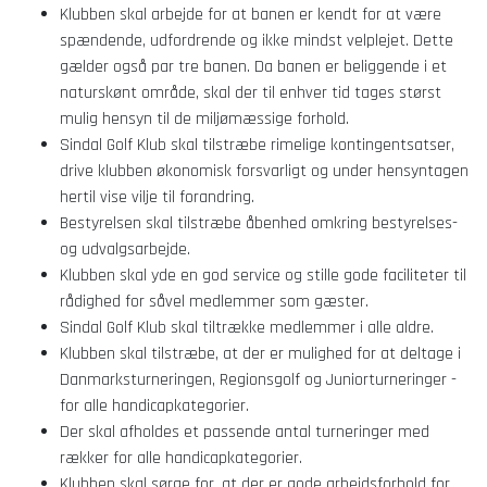
Klubben skal arbejde for at banen er kendt for at være
spændende, udfordrende og ikke mindst velplejet. Dette
gælder også par tre banen. Da banen er beliggende i et
naturskønt område, skal der til enhver tid tages størst
mulig hensyn til de miljømæssige forhold.
Sindal Golf Klub skal tilstræbe rimelige kontingentsatser,
drive klubben økonomisk forsvarligt og under hensyntagen
hertil vise vilje til forandring.
Bestyrelsen skal tilstræbe åbenhed omkring bestyrelses-
og udvalgsarbejde.
Klubben skal yde en god service og stille gode faciliteter til
rådighed for såvel medlemmer som gæster.
Sindal Golf Klub skal tiltrække medlemmer i alle aldre.
Klubben skal tilstræbe, at der er mulighed for at deltage i
Danmarksturneringen, Regionsgolf og Juniorturneringer -
for alle handicapkategorier.
Der skal afholdes et passende antal turneringer med
rækker for alle handicapkategorier.
Klubben skal sørge for, at der er gode arbejdsforhold for