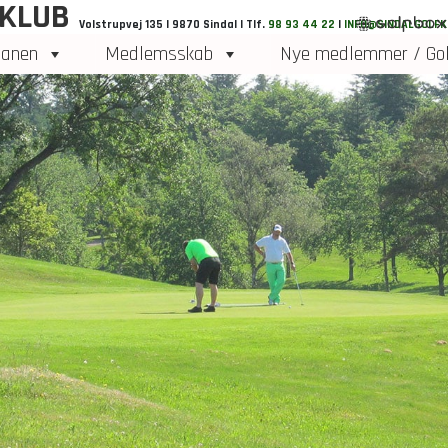
 KLUB
Volstrupvej 135 | 9870 Sindal | Tlf.
98 93 44 22
|
INFO@SINDALGOLFK
anen
Medlemsskab
Nye medlemmer / Gol