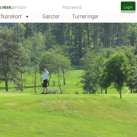
LUB.DK
fkørekort
Gæster
Turneringer