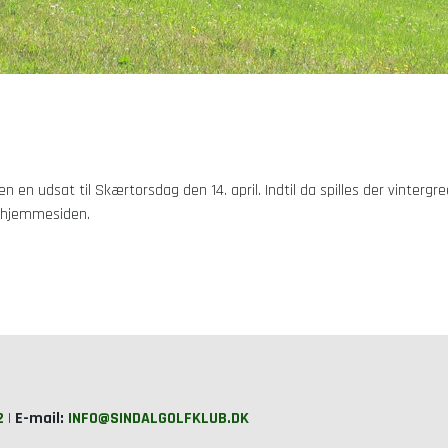
n udsat til Skærtorsdag den 14. april. Indtil da spilles der vintergree
f hjemmesiden.
2
|
E-mail:
INFO@SINDALGOLFKLUB.DK