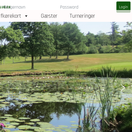
LUB.DK
fkørekort
Gæster
Turneringer