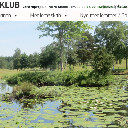
 KLUB
Volstrupvej 135 | 9870 Sindal | Tlf.
98 93 44 22
|
INFO@SINDALGOLFK
anen
Medlemsskab
Nye medlemmer / Gol