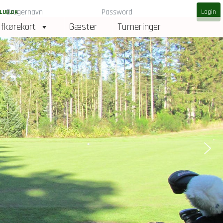
LUB.DK
fkørekort
Gæster
Turneringer