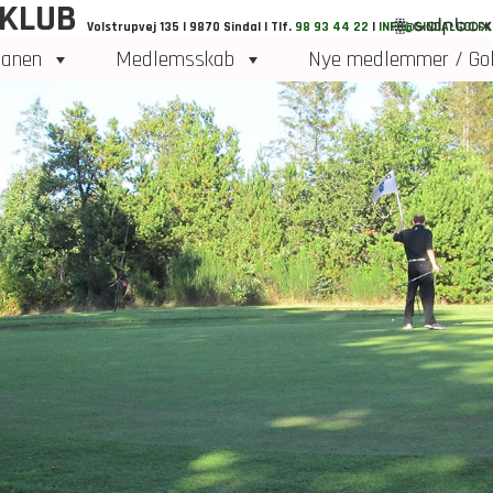
 KLUB
Volstrupvej 135 | 9870 Sindal | Tlf.
98 93 44 22
|
INFO@SINDALGOLFK
anen
Medlemsskab
Nye medlemmer / Gol