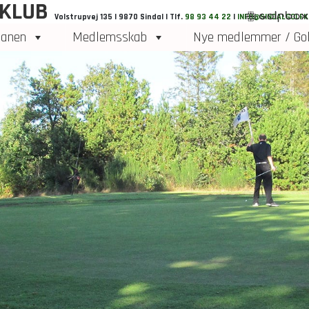
 KLUB
Volstrupvej 135 | 9870 Sindal | Tlf.
98 93 44 22
|
INFO@SINDALGOLFK
anen
Medlemsskab
Nye medlemmer / Gol