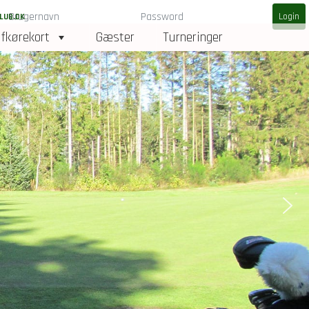
LUB.DK
fkørekort
Gæster
Turneringer