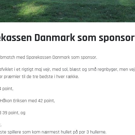
kassen Danmark som sponsor
5 klubmatch med Sparekassen Danmark som sponsor.
afviklet i et rigtigt maj vejr, med sol, blæst og små regnbyger, men vej
ar præmier til de tre bedste i hver række.
 point,
 Håkon Eriksen med 42 point,
39 point, og
.
gste spillere som kom nærmest hullet på par 3 hullerne.