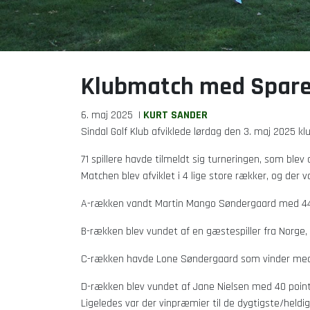
Klubmatch med Spare
6. maj 2025
|
KURT SANDER
Sindal Golf Klub afviklede lørdag den 3. maj 202
71 spillere havde tilmeldt sig turneringen, som blev 
Matchen blev afviklet i 4 lige store rækker, og der v
A-rækken vandt Martin Mango Søndergaard med 44
B-rækken blev vundet af en gæstespiller fra Norge,
C-rækken havde Lone Søndergaard som vinder med 
D-rækken blev vundet af Jane Nielsen med 40 point
Ligeledes var der vinpræmier til de dygtigste/heldi