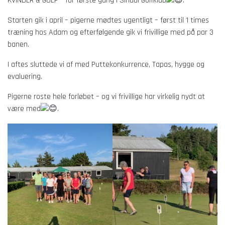
KVINDER & GOLF – for første gang i Sindal Golfklub
.
Starten gik i april – pigerne mødtes ugentligt – først til 1 times
træning hos Adam og efterfølgende gik
vi frivillige med på par 3
banen.
I aftes sluttede vi af med Puttekonkurrence, Tapas, hygge og
evaluering.
Pigerne roste hele forløbet – og vi frivillige har virkelig nydt at
være med
.