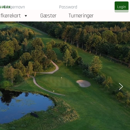
LUB.DK
fkørekort
Gæster
Turneringer