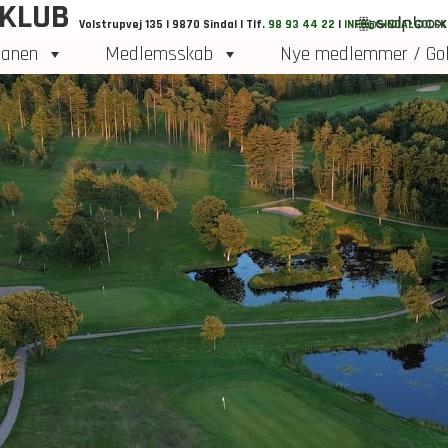
 KLUB
Volstrupvej 135 | 9870 Sindal | Tlf.
98 93 44 22
|
INFO@SINDALGOLFK
anen
Medlemsskab
Nye medlemmer / Gol