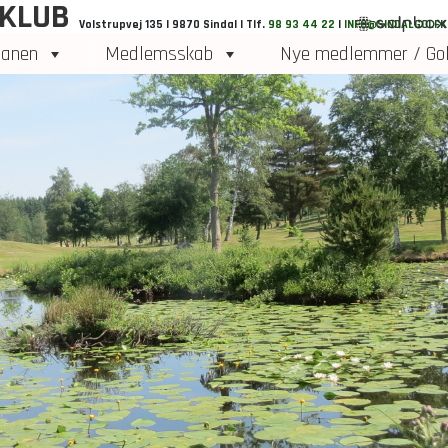
 KLUB
Volstrupvej 135 | 9870 Sindal | Tlf.
98 93 44 22
|
INFO@SINDALGOLFK
anen
Medlemsskab
Nye medlemmer / Gol