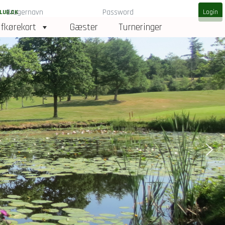
LUB.DK
fkørekort
Gæster
Turneringer