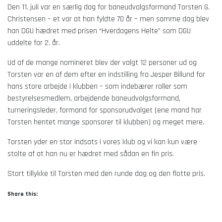
Den 11. juli var en særlig dag for baneudvalgsformand Torsten G.
Christensen – et var at han fyldte 70 år – men samme dag blev
han DGU hædret med prisen “Hverdagens Helte” som DGU
uddelte for 2. år.
Ud af de mange nomineret blev der valgt 12 personer ud og
Torsten var en af dem efter en indstilling fra Jesper Billund for
hans store arbejde i klubben – som indebærer roller som
bestyrelsesmedlem, arbejdende baneudvalgsformand,
turneringsleder, formand for sponsorudvalget (ene mand har
Torsten hentet mange sponsorer til klubben) og meget mere.
Torsten yder en stor indsats i vores klub og vi kan kun være
stolte af at han nu er hædret med sådan en fin pris.
Stort tillykke til Torsten med den runde dag og den flotte pris.
Share this: